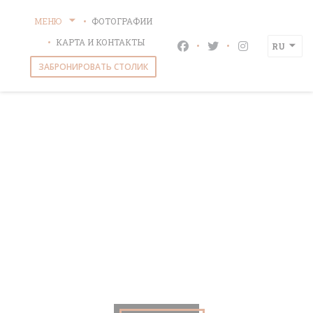
Панель управления cookies
МЕНЮ
ФОТОГРАФИИ
КАРТА И КОНТАКТЫ
RU
Facebook ((открывается
Twitter ((открыва
Instagram ((
ЗАБРОНИРОВАТЬ СТОЛИК