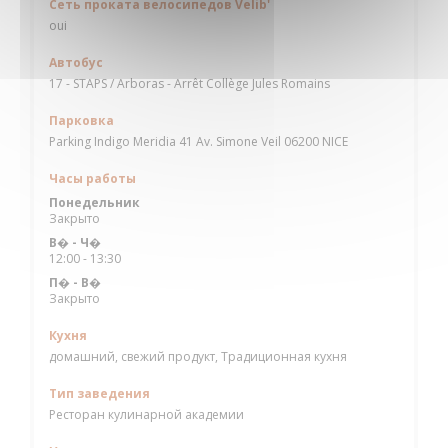
Сеть проката велосипедов Velib'
oui
Автобус
17 - STAPS / Arboras - Arrêt Collège Jules Romains
Парковка
Parking Indigo Meridia 41 Av. Simone Veil 06200 NICE
Часы работы
Понедельник
Закрыто
В�
-
Ч�
12:00 - 13:30
П�
-
В�
Закрыто
Кухня
домашний, свежий продукт, Традиционная кухня
Тип заведения
Ресторан кулинарной академии