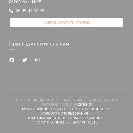
((открывается в новом окне))
06200 Nice NICE
06 49 41 52 59
ЗАБРОНИРОВАТЬ СТОЛИК
Присоединяйтесь к нам
Facebook ((открывается в новом окне))
Twitter ((открывается в новом окне))
Instagram ((открывается в новом окне))
© 2026 CUISINE MODE D'EMPLOI(S) - LE BAHUT — ВЕБ-СТРАНИЦА
((ОТКРЫВАЕТСЯ В НОВОМ
РЕСТОРАНА СОЗДАНА
ZENCHEF
ПРЕДУПРЕЖДЕНИЕ ОБ ОТКАЗЕ ОТ ОТВЕТСТВЕННОСТИ
((ОТКРЫВАЕТСЯ В НОВОМ ОКНЕ))
УСЛОВИЯ ИСПОЛЬЗОВАНИЯ
((ОТКРЫВАЕТСЯ В НОВОМ ОКНЕ))
ПОЛИТИКА ЗАЩИТЫ ПЕРСОНАЛЬНЫХ ДАННЫХ
((ОТКРЫВАЕТСЯ В НОВОМ ОКНЕ))
ПОЛИТИКА ПЕЧЕНЬЕ
ДОСТУПНОСТЬ
((ОТКРЫВАЕТСЯ В НОВОМ ОКНЕ))
((ОТКРЫВАЕТСЯ В НОВОМ ОКН