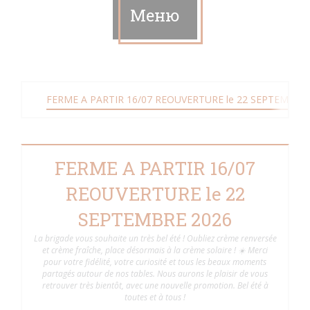
Меню
FERME A PARTIR 16/07 REOUVERTURE le 22 SEPTEMBRE
FERME A PARTIR 16/07
REOUVERTURE le 22
SEPTEMBRE 2026
La brigade vous souhaite un très bel été ! Oubliez crème renversée
et crème fraîche, place désormais à la crème solaire ! ☀️ Merci
pour votre fidélité, votre curiosité et tous les beaux moments
partagés autour de nos tables. Nous aurons le plaisir de vous
retrouver très bientôt, avec une nouvelle promotion. Bel été à
toutes et à tous !