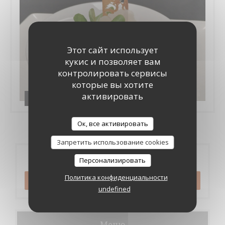
Этот сайт использует
кукис и позволяет вам
контролировать сервисы
которые вы хотите
активировать
PRINTEMPS ETE 2024
Ок, все активировать
Запретить использование cookies
Бронирование
Персонализировать
Политика конфиденциальности
ЗАБРОНИРОВАТЬ СТОЛИК
undefined
Меню