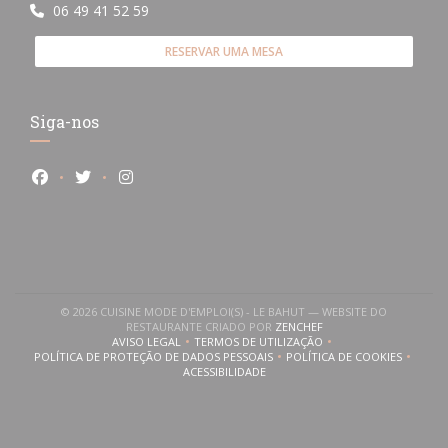
06 49 41 52 59
RESERVAR UMA MESA
Siga-nos
Facebook ((abre numa nova janela))
Twitter ((abre numa nova janela))
Instagram ((abre numa nova janela))
© 2026 CUISINE MODE D'EMPLOI(S) - LE BAHUT — WEBSITE DO
((ABRE NUMA NOVA JANE
RESTAURANTE CRIADO POR
ZENCHEF
AVISO LEGAL
TERMOS DE UTILIZAÇÃO
((ABRE NUMA NOVA JANELA))
((ABRE NUMA NOVA JANELA))
POLÍTICA DE PROTEÇÃO DE DADOS PESSOAIS
POLÍTICA DE COOKIES
((ABRE NUMA NOVA JANELA))
((ABRE NUMA NOVA
ACESSIBILIDADE
((ABRE NUMA NOVA JANELA))