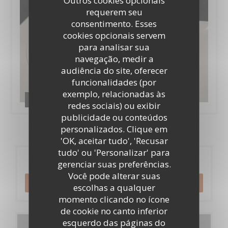
Outros cookies opcionais
requerem seu
consentimento. Esses
cookies opcionais servem
para analisar sua
navegação, medir a
audiência do site, oferecer
funcionalidades (por
exemplo, relacionadas às
PRINTEMPS ETE 2024
redes sociais) ou exibir
publicidade ou conteúdos
personalizados. Clique em
'OK, aceitar tudo', 'Recusar
tudo' ou 'Personalizar' para
Reserva
gerenciar suas preferências.
Você pode alterar suas
RESERVAR UMA MESA
escolhas a qualquer
momento clicando no ícone
de cookie no canto inferior
esquerdo das páginas do
Menus